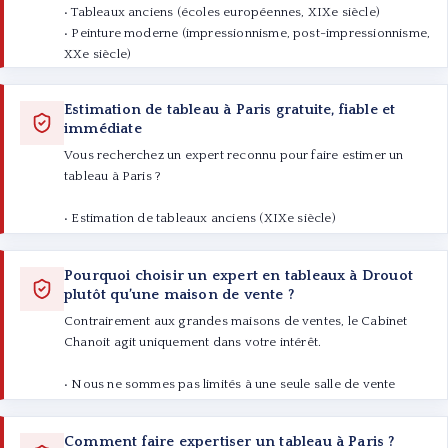
• Tableaux anciens (écoles européennes, XIXe siècle)
Résultat : des adjudications parmi les plus élevées du
• Peinture moderne (impressionnisme, post-impressionnisme,
marché.
XXe siècle)
• Art contemporain
• Œuvres d’artistes cotés et non cotés
Estimation de tableau à Paris gratuite, fiable et
• Dessins, aquarelles, huiles sur toile
immédiate
Vous recherchez un expert reconnu pour faire estimer un
tableau à Paris ?
• Estimation de tableaux anciens (XIXe siècle)
• Estimation de tableaux modernes et impressionnistes
• Estimation d’art contemporain
Pourquoi choisir un expert en tableaux à Drouot
• Estimation de dessins et œuvres graphiques
plutôt qu’une maison de vente ?
Contrairement aux grandes maisons de ventes, le Cabinet
Sur place à Paris 9e (Drouot).
Chanoit agit uniquement dans votre intérêt.
Ou à distance par photos.
• Nous ne sommes pas limités à une seule salle de vente
• Nous sélectionnons la meilleure maison et le meilleur
moment
Comment faire expertiser un tableau à Paris ?
• Nous négocions pour maximiser votre résultat