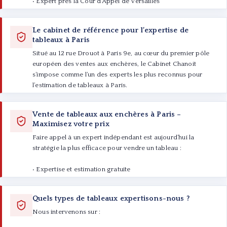
• Expert près la Cour d’Appel de Versailles
• Agrément pour les tableaux, dessins et sculptures du XIXe
siècle
Le cabinet de référence pour l’expertise de
• Membre du Syndicat Français des Experts en Œuvres d’Art
tableaux à Paris
• Interventions régulières en expertises judiciaires
Situé au 12 rue Drouot à Paris 9e, au cœur du premier pôle
• Collaboration avec musées et institutions parisiennes
européen des ventes aux enchères, le Cabinet Chanoit
s’impose comme l’un des experts les plus reconnus pour
l’estimation de tableaux à Paris.
Depuis plus de 40 ans, Frédérick Chanoit et Pauline Chanoit
Vente de tableaux aux enchères à Paris –
accompagnent vendeurs, collectionneurs et professionnels
Maximisez votre prix
dans l’expertise, l’authentification et la valorisation d’œuvres
Faire appel à un expert indépendant est aujourd’hui la
d’art, avec un objectif clair : obtenir le meilleur prix pour
stratégie la plus efficace pour vendre un tableau :
chaque tableau confié.
• Expertise et estimation gratuite
• Attribution et authentification
• Choix de la maison de vente adaptée
Quels types de tableaux expertisons-nous ?
• Rédaction de catalogue optimisée
• Mise en avant auprès d’acheteurs internationaux
Nous intervenons sur :
• Suivi complet jusqu’à la vente