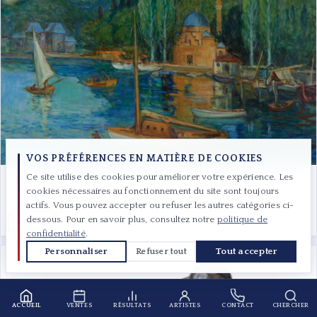
VOS PRÉFÉRENCES EN MATIÈRE DE COOKIES
Ce site utilise des cookies pour améliorer votre expérience. Les
Bateaux de plaisance à Bebek Istanbul
cookies nécessaires au fonctionnement du site sont toujours
actifs. Vous pouvez accepter ou refuser les autres catégories ci-
dessous. Pour en savoir plus, consultez notre
politique de
192 000 €
confidentialité
.
Personnaliser
Tout accepter
Refuser tout
ACCUEIL
VENTES
RÉSULTATS
ARTISTES
CONTACT
CHERCHER