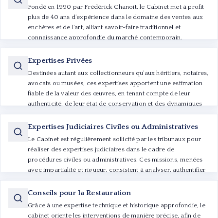
Fondé en 1990 par Frédérick Chanoit, le Cabinet met à profit
plus de 40 ans d’expérience dans le domaine des ventes aux
enchères et de l’art, alliant savoir-faire traditionnel et
connaissance approfondie du marché contemporain.
Expertises Privées
Destinées autant aux collectionneurs qu’aux héritiers, notaires,
avocats ou musées, ces expertises apportent une estimation
fiable de la valeur des œuvres, en tenant compte de leur
authenticité, de leur état de conservation et des dynamiques
actuelles du marché de l’art.
Expertises Judiciaires Civiles ou Administratives
Le Cabinet est régulièrement sollicité par les tribunaux pour
réaliser des expertises judiciaires dans le cadre de
procédures civiles ou administratives. Ces missions, menées
avec impartialité et rigueur, consistent à analyser, authentifier
et estimer des œuvres ou objets d’art afin d’éclairer la décision
des magistrats.
Conseils pour la Restauration
Grâce à une expertise technique et historique approfondie, le
cabinet oriente les interventions de manière précise, afin de