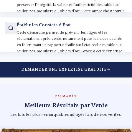
préserver l’intégrité, la valeur et l’authenticité des tableaux,
sculptures, mobiliers ou objets d’art. Cette approche garantit
des restaurations judicieuses et sécurisées, adaptées aux
besoins spécifiques de chaque œuvre et aux exigences du
Établir les Constats d’État
marché de l’art.
Cette démarche permet de prévenir les litiges et les
réclamations après vente, notamment pour les vices cachés,
en fournissant un rapport détaillé sur l’état réel des tableaux,
sculptures, mobiliers ou objets d’art. Grâce à cette expertise,
acheteurs et vendeurs disposent d’une tranquillité et d’une
transparence totale, garantissant la confiance dans chaque
DEMANDER UNE EXPERTISE GRATUITE
transaction.
PALMARÈS
Meilleurs Résultats par Vente
Les lots les plus remarquables adjugés lors de nos ventes.