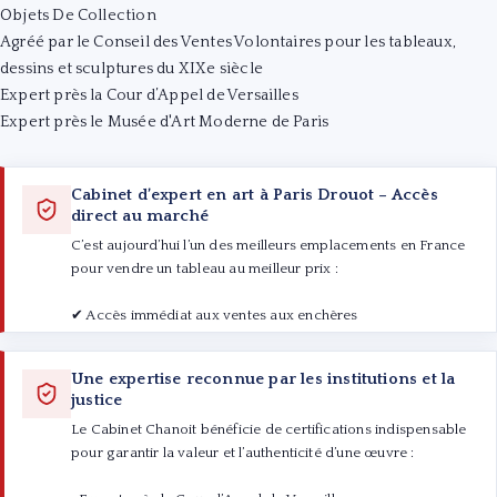
Objets De Collection
Agréé par le Conseil des Ventes Volontaires pour les tableaux,
dessins et sculptures du XIXe siècle
Expert près la Cour d’Appel de Versailles
Expert près le Musée d'Art Moderne de Paris
Cabinet d’expert en art à Paris Drouot – Accès
direct au marché
C’est aujourd’hui l’un des meilleurs emplacements en France
pour vendre un tableau au meilleur prix :
✔ Accès immédiat aux ventes aux enchères
✔ Proximité des commissaires-priseurs
✔ Connaissance en temps réel du marché
Une expertise reconnue par les institutions et la
✔ Réseau actif d’acheteurs internationaux
justice
Le Cabinet Chanoit bénéficie de certifications indispensable
pour garantir la valeur et l’authenticité d’une œuvre :