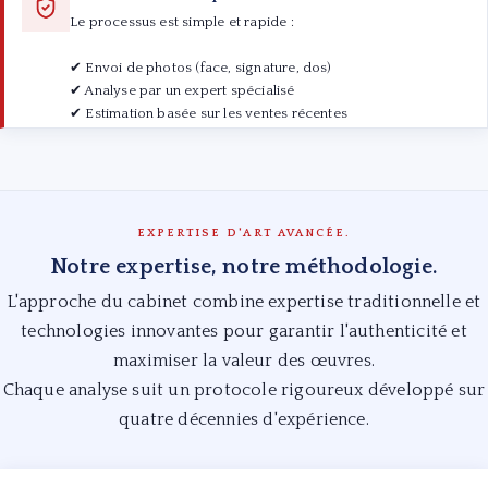
Le processus est simple et rapide :
Grâce à notre réseau de plus de 100 commissaires-priseurs
à Paris et en France, nous positionnons chaque œuvre là où
✔ Envoi de photos (face, signature, dos)
elle performera le mieux.
✔ Analyse par un expert spécialisé
✔ Estimation basée sur les ventes récentes
✔ Proposition de stratégie de vente
Première estimation gratuite en ligne ou au cabinet à Paris
Drouot.
EXPERTISE D'ART AVANCÉE.
Notre expertise, notre méthodologie.
L'approche du cabinet combine expertise traditionnelle et
technologies innovantes pour garantir l'authenticité et
maximiser la valeur des œuvres.
Chaque analyse suit un protocole rigoureux développé sur
quatre décennies d'expérience.