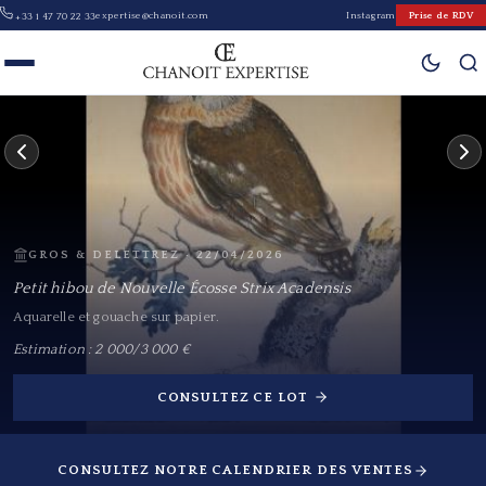
expertise@chanoit.com
Instagram
Prise de RDV
+33 1 47 70 22 33
Cabinet Chanoit — Expertise & Estima
GROS & DELETTREZ · 03/04/2026
VÁCLAV SPALA
Vase de fleurs
Huile sur toile. Prix et fiche valider DE VISU
Adjugé :
58 000 €
CONSULTEZ CE LOT
CONSULTEZ NOTRE CALENDRIER DES VENTES