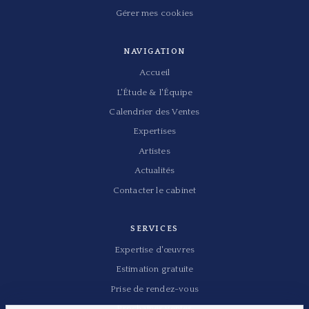
Gérer mes cookies
NAVIGATION
Accueil
L'Étude & l'Équipe
Calendrier des Ventes
Expertises
Artistes
Actualités
Contacter le cabinet
SERVICES
Expertise d'œuvres
Estimation gratuite
Prise de rendez-vous
Prochaines ventes