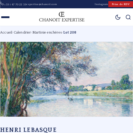
expertise@chanoit.com
Instagram
Prise de RDV
+33 1 47 70 22 33
Accueil
›
Calendrier
›
Martinie enchères
›
Lot 208
HENRI LEBASQUE