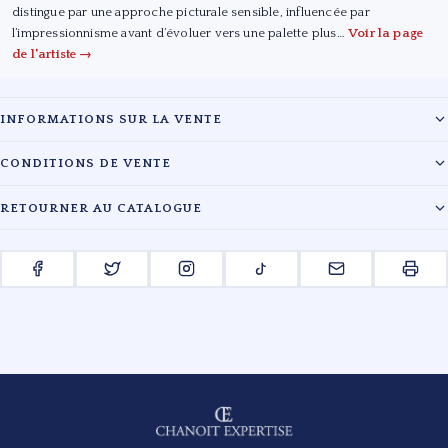
distingue par une approche picturale sensible, influencée par
l’impressionnisme avant d’évoluer vers une palette plus…
Voir la page
de l'artiste →
INFORMATIONS SUR LA VENTE
Maison :
Martinie enchères
CONDITIONS DE VENTE
Date :
24/11/2018
Les lots sont vendus en l'état. L'évaluation des œuvres reflète l'état de
RETOURNER AU CATALOGUE
conservation au moment du catalogage. Les acquéreurs sont tenus de
Lieu :
Brive, Lavans-lès-Saint-Claude, 39170
payer en sus du prix d'adjudication les frais légaux en vigueur.
← RETOUR À LA VENTE MARTINIE ENCHÈRES
Pour toute information complémentaire, veuillez contacter le cabinet.