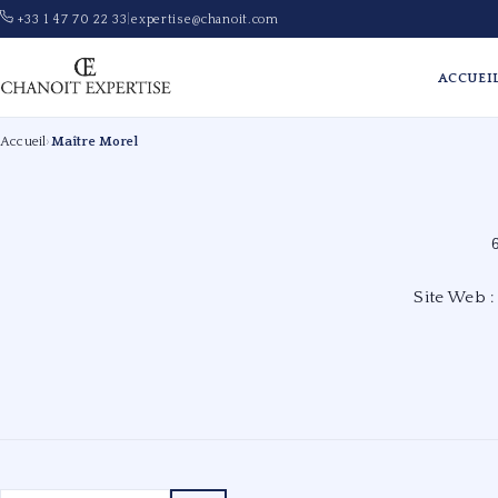
+33 1 47 70 22 33
|
expertise@chanoit.com
ACCUEI
Accueil
›
Maître Morel
Site Web 