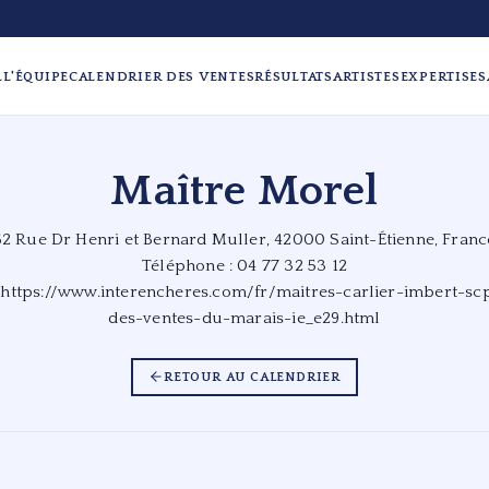
L
L'ÉQUIPE
CALENDRIER DES VENTES
RÉSULTATS
ARTISTES
EXPERTISES
Maître Morel
62 Rue Dr Henri et Bernard Muller, 42000 Saint-Étienne, Franc
Téléphone : 04 77 32 53 12
:
https://www.interencheres.com/fr/maitres-carlier-imbert-scp
des-ventes-du-marais-ie_e29.html
RETOUR AU CALENDRIER