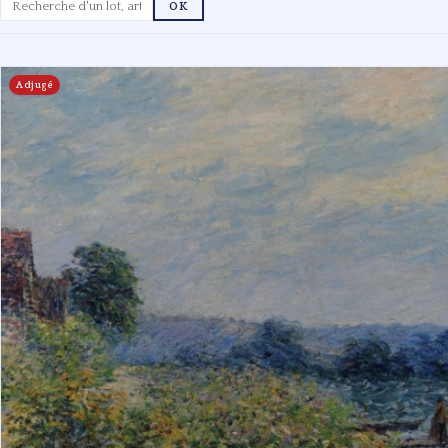
OK
Adjugé