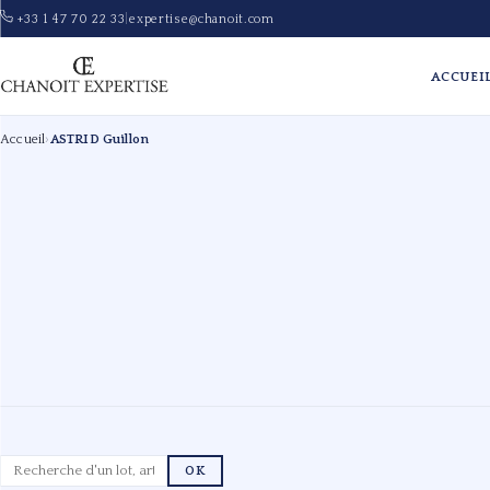
+33 1 47 70 22 33
|
expertise@chanoit.com
ACCUEI
Accueil
›
ASTRID Guillon
OK