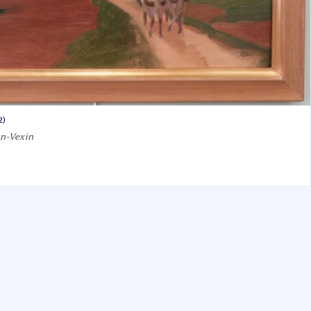
2)
en-Vexin