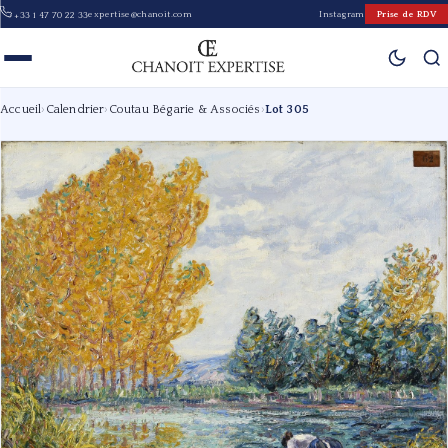
expertise@chanoit.com
Instagram
Prise de RDV
+33 1 47 70 22 33
Accueil
›
Calendrier
›
Coutau Bégarie & Associés
›
Lot 305