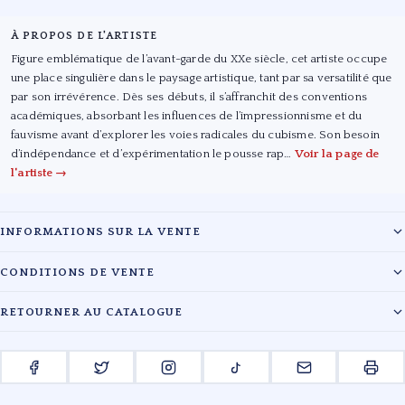
À PROPOS DE L'ARTISTE
Figure emblématique de l’avant-garde du XXe siècle, cet artiste occupe
une place singulière dans le paysage artistique, tant par sa versatilité que
par son irrévérence. Dès ses débuts, il s’affranchit des conventions
académiques, absorbant les influences de l’impressionnisme et du
fauvisme avant d’explorer les voies radicales du cubisme. Son besoin
d’indépendance et d’expérimentation le pousse rap…
Voir la page de
l'artiste →
INFORMATIONS SUR LA VENTE
Maison :
Coutau Bégarie & Associés
CONDITIONS DE VENTE
Date :
06/10/2020
Les lots sont vendus en l'état. L'évaluation des œuvres reflète l'état de
RETOURNER AU CATALOGUE
conservation au moment du catalogage. Les acquéreurs sont tenus de
Lieu :
Drouot-Richelieu, 9, rue Drouot 75009 Paris à 14:00
payer en sus du prix d'adjudication les frais légaux en vigueur.
← RETOUR À LA VENTE COUTAU BÉGARIE & ASSOCIÉS
ENCHÉRIR EN LIGNE
Pour toute information complémentaire, veuillez contacter le cabinet.