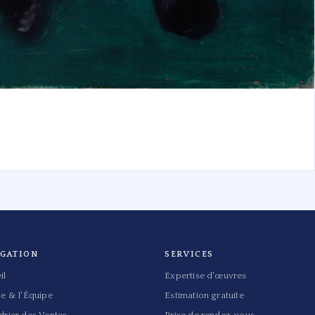
IGATION
SERVICES
il
Expertise d'œuvres
de & l'Équipe
Estimation gratuite