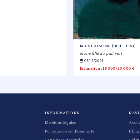
MOÏSE KISLING (1891 - 1953)
Jeune fille au pull vert
05/12/2024
Estimation : 18 000/20 000 €
INFORMATIONS
NAV
Mentions légales
Accue
Politique de confidentialité
L'Étu