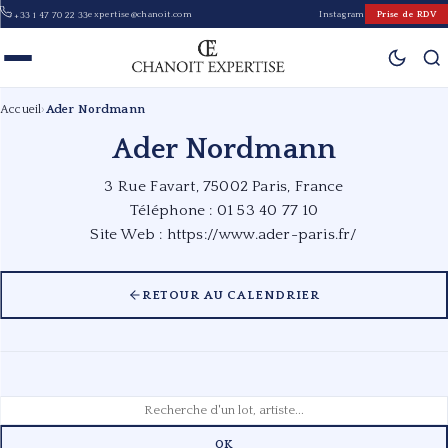
expertise@chanoit.com
Instagram
Prise de RDV
+33 1 47 70 22 33
Accueil
›
Ader Nordmann
Ader Nordmann
3 Rue Favart, 75002 Paris, France
Téléphone : 01 53 40 77 10
Site Web :
https://www.ader-paris.fr/
RETOUR AU CALENDRIER
OK