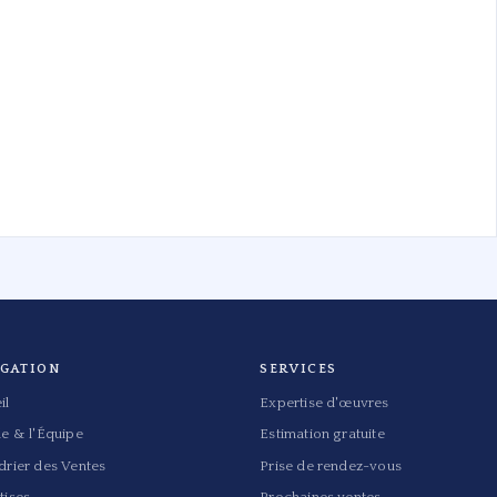
IGATION
SERVICES
il
Expertise d'œuvres
de & l'Équipe
Estimation gratuite
drier des Ventes
Prise de rendez-vous
tises
Prochaines ventes