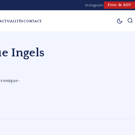
Prise de RDV
Instagram
|
ACTUALITÉS
CONTACT
e Ingels
eronique-