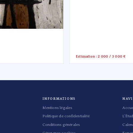
Estimation : 2 000 / 3 000 €
INFORMATIONS
NAV
Mentions légales
Accue
Politique de confidentialité
L'Étu
Conditions générales
Calen
Gérer mes cookies
Exper