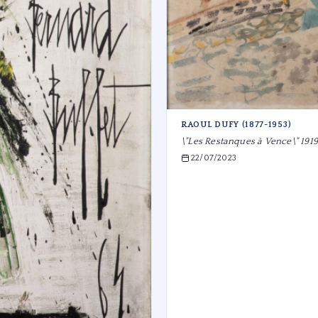
RAOUL DUFY (1877-1953)
\"Les Restanques à Vence\" 1919
22/07/2023