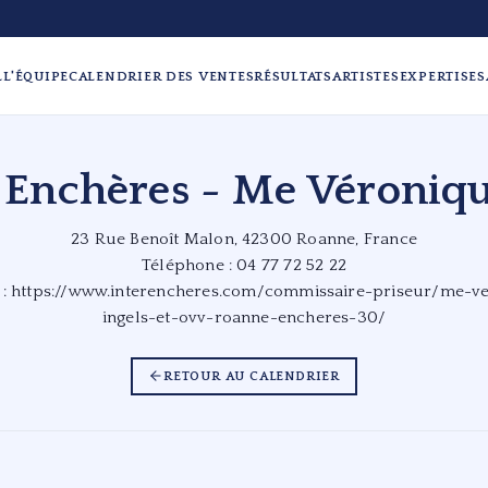
L
L'ÉQUIPE
CALENDRIER DES VENTES
RÉSULTATS
ARTISTES
EXPERTISES
Enchères - Me Véroniqu
23 Rue Benoît Malon, 42300 Roanne, France
Téléphone : 04 77 72 52 22
 :
https://www.interencheres.com/commissaire-priseur/me-v
ingels-et-ovv-roanne-encheres-30/
RETOUR AU CALENDRIER