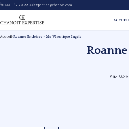
+33 1 47 70 22 33
|
expertise@chanoit.com
ACCUEI
Accueil
›
Roanne Enchères - Me Véronique Ingels
Roanne 
Site Web