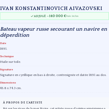
IVAN KONSTANTINOVICH AIVAZOVSKI
140 000 €
ADJUGÉ —
frais inclus
Bateau vapeur russe secourant un navire en
déperdition
Date
1891.
Technique
Huile sur toile.
Signature
Signature en cyrillique en bas à droite, contresignée et datée 1891 au dos.
Dimensions
45.8 x 74.3 cm.
À PROPOS DE L'ARTISTE
Né sur les rives de la mer Noire, cet artiste russe d’origine arménienne a