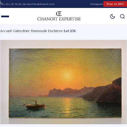
expertise@chanoit.com
Instagram
Prise de RDV
+33 1 47 70 22 33
Accueil
›
Calendrier
›
Emeraude Enchères
›
Lot 276