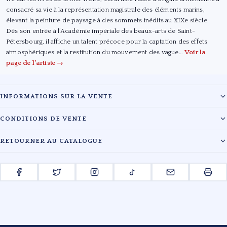
consacré sa vie à la représentation magistrale des éléments marins,
élevant la peinture de paysage à des sommets inédits au XIXe siècle.
Dès son entrée à l’Académie impériale des beaux-arts de Saint-
Pétersbourg, il affiche un talent précoce pour la captation des effets
atmosphériques et la restitution du mouvement des vague…
Voir la
page de l'artiste →
INFORMATIONS SUR LA VENTE
Maison :
Emeraude Enchères
CONDITIONS DE VENTE
Date :
01/08/2020
Les lots sont vendus en l'état. L'évaluation des œuvres reflète l'état de
RETOURNER AU CATALOGUE
conservation au moment du catalogage. Les acquéreurs sont tenus de
Lieu :
14 A RUE DE LA CROIX DESILLES - 35400 SAINT-MALO à 14:00
payer en sus du prix d'adjudication les frais légaux en vigueur.
← RETOUR À LA VENTE EMERAUDE ENCHÈRES
ENCHÉRIR EN LIGNE
Pour toute information complémentaire, veuillez contacter le cabinet.