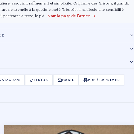
ière, associant raffinement et simplicité. Originaire des Grisons, il grandit
 l’art s’entremêle à la quotidienneté. Très tôt, il manifeste une sensibilité
l, préférant la terre, le plâ…
Voir la page de l'artiste →
TE
valuation des œuvres reflète l'état de conservation au moment du
us de payer en sus du prix d'adjudication les frais légaux en vigueur.
I
ire, veuillez contacter le cabinet.
NSTAGRAM
TIKTOK
EMAIL
PDF / IMPRIMER