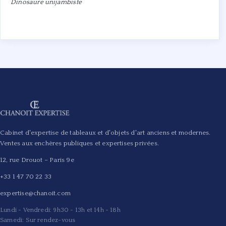
Dinosaure unijambiste
Cabinet d'expertise de tableaux et d'objets d'art anciens et modernes.
Ventes aux enchères publiques et expertises privées.
12, rue Drouot – Paris 9e
+33 1 47 70 22 33
expertise@chanoit.com
Lundi - Vendredi: 9h30 - 13h et 14h - 18h
Samedi: Sur rendez-vous