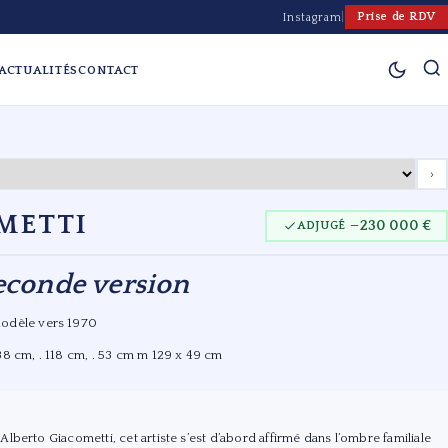
Prise de RDV
Instagram
|
ACTUALITÉS
CONTACT
›
METTI
230 000 €
ADJUGÉ —
econde version
odèle vers 1970
 38 cm, . 118 cm, . 53 cm m 129 x 49 cm
lberto Giacometti, cet artiste s’est d’abord affirmé dans l’ombre familiale