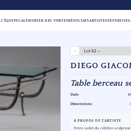
L
L'ÉQUIPE
CALENDRIER DES VENTES
RÉSULTATS
ARTISTES
EXPERTISES
‹
DIEGO GIACO
Table berceau s
Date
M
Dimensions
.
À PROPOS DE L'ARTISTE
Frère cadet du célèbre sculpteur A