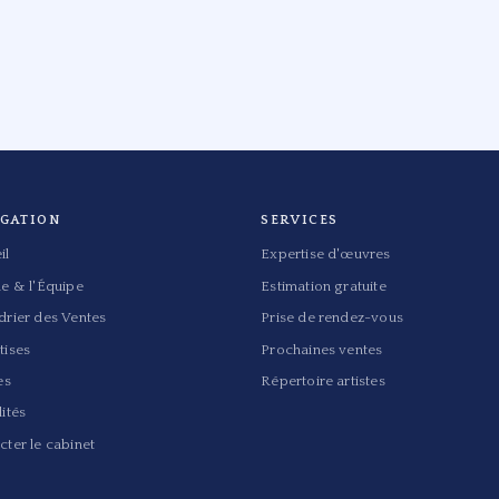
IGATION
SERVICES
il
Expertise d'œuvres
de & l'Équipe
Estimation gratuite
drier des Ventes
Prise de rendez-vous
tises
Prochaines ventes
es
Répertoire artistes
ités
cter le cabinet