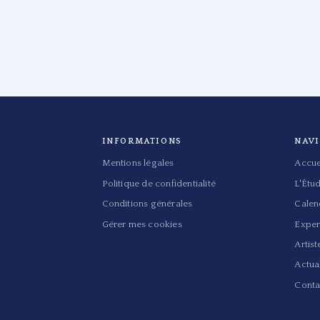
INFORMATIONS
NAV
Mentions légales
Accue
Politique de confidentialité
L'Étu
Conditions générales
Calen
Gérer mes cookies
Exper
Artist
Actual
Conta