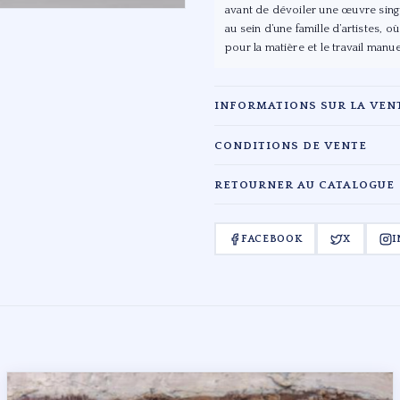
avant de dévoiler une œuvre singul
au sein d’une famille d’artistes, où
pour la matière et le travail manue
INFORMATIONS SUR LA VEN
Maison :
Siboni
CONDITIONS DE VENTE
Date :
26/03/2017
Les lots sont vendus en l'état. L'é
RETOURNER AU CATALOGUE
catalogage. Les acquéreurs sont ten
Lieu :
Sceaux
← RETOUR À LA VENTE SIBON
Pour toute information complémenta
ENCHÉRIR EN LIGNE
FACEBOOK
X
I