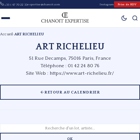
expertise@chanoit.com
Instagram
Prise de RDV
+33 1 47 70 22 33
Accueil
›
ART RICHELIEU
ART RICHELIEU
51 Rue Decamps, 75016 Paris, France
Téléphone : 01 42 24 80 76
Site Web :
https://www.art-richelieu.fr/
RETOUR AU CALENDRIER
OK