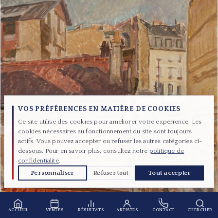
VOS PRÉFÉRENCES EN MATIÈRE DE COOKIES
Ce site utilise des cookies pour améliorer votre expérience. Les
cookies nécessaires au fonctionnement du site sont toujours
actifs. Vous pouvez accepter ou refuser les autres catégories ci-
dessous. Pour en savoir plus, consultez notre
politique de
confidentialité
.
Personnaliser
Tout accepter
Refuser tout
ACCUEIL
VENTES
RÉSULTATS
ARTISTES
CONTACT
CHERCHER