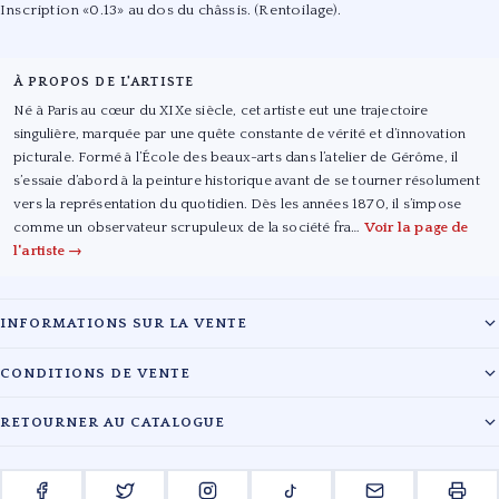
Inscription «0.13» au dos du châssis. (Rentoilage).
À PROPOS DE L'ARTISTE
Né à Paris au cœur du XIXe siècle, cet artiste eut une trajectoire
singulière, marquée par une quête constante de vérité et d’innovation
picturale. Formé à l’École des beaux-arts dans l’atelier de Gérôme, il
s’essaie d’abord à la peinture historique avant de se tourner résolument
vers la représentation du quotidien. Dès les années 1870, il s’impose
comme un observateur scrupuleux de la société fra…
Voir la page de
l'artiste →
INFORMATIONS SUR LA VENTE
Maison :
SVV EMMANUEL FARRANDO
CONDITIONS DE VENTE
Date :
13/03/2020
Les lots sont vendus en l'état. L'évaluation des œuvres reflète l'état de
RETOURNER AU CATALOGUE
conservation au moment du catalogage. Les acquéreurs sont tenus de
Lieu :
Hôtel Drouot - Salle 4
payer en sus du prix d'adjudication les frais légaux en vigueur.
← RETOUR À LA VENTE SVV EMMANUEL FARRANDO
ENCHÉRIR EN LIGNE
Pour toute information complémentaire, veuillez contacter le cabinet.