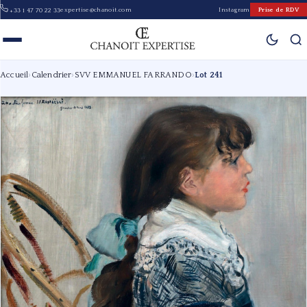
expertise@chanoit.com
Instagram
Prise de RDV
+33 1 47 70 22 33
Accueil
›
Calendrier
›
SVV EMMANUEL FARRANDO
›
Lot 241