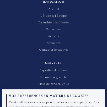
NAVIGATION
Accueil
L'Étude & l'Équipe
Calendrier des Ventes
Expertises
Artistes
Actualités
Contacter le cabinet
SERVICES
Expertise d'œuvres
Estimation gratuite
Prise de rendez-vous
Prochaines ventes
VOS PRÉFÉRENCES EN MATIÈRE DE COOKIES
Répertoire artistes
Ce site utilise des cookies pour améliorer votre expérience. Les
cookies nécessaires au fonctionnement du site sont toujours