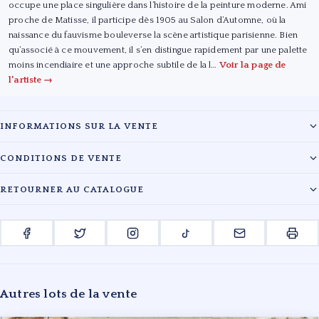
occupe une place singulière dans l’histoire de la peinture moderne. Ami
proche de Matisse, il participe dès 1905 au Salon d’Automne, où la
naissance du fauvisme bouleverse la scène artistique parisienne. Bien
qu’associé à ce mouvement, il s’en distingue rapidement par une palette
moins incendiaire et une approche subtile de la l…
Voir la page de
l'artiste →
INFORMATIONS SUR LA VENTE
Maison :
Gros & Delettrez
CONDITIONS DE VENTE
Date :
08/04/2016
Les lots sont vendus en l'état. L'évaluation des œuvres reflète l'état de
RETOURNER AU CATALOGUE
conservation au moment du catalogage. Les acquéreurs sont tenus de
Lieu :
Drouot
payer en sus du prix d'adjudication les frais légaux en vigueur.
← RETOUR À LA VENTE GROS & DELETTREZ
ENCHÉRIR EN LIGNE
Pour toute information complémentaire, veuillez contacter le cabinet.
Autres lots de la vente