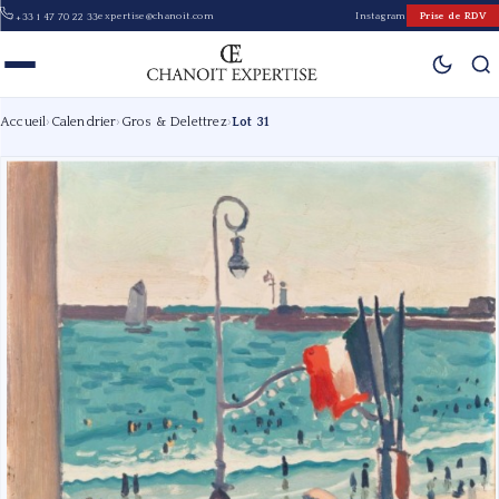
expertise@chanoit.com
Instagram
Prise de RDV
+33 1 47 70 22 33
Accueil
›
Calendrier
›
Gros & Delettrez
›
Lot 31