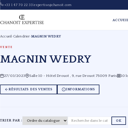
+33 1 47 70 22 33
|
expertise@chanoit.com
ACCUEI
Accueil
›
Calendrier
›
MAGNIN WEDRY
VENTE
MAGNIN WEDRY
27/03/2023
Salle 10 - Hôtel Drouot , 9, rue Drouot 75009 Paris
10 l
RÉSULTATS DES VENTES
INFORMATIONS
TRIER PAR :
OK