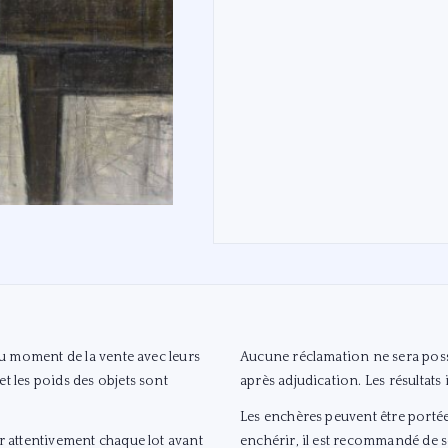
 au moment de la vente avec leurs
Aucune réclamation ne sera possi
t les poids des objets sont
après adjudication. Les résultats
Les enchères peuvent être portée
er attentivement chaque lot avant
enchérir, il est recommandé de s