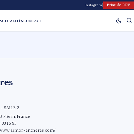
Prise de RDV
Instagram
|
ACTUALITÉS
CONTACT
res
- SALLE 2
 Plérin, France
 33 15 91
//www.armor-encheres.com/