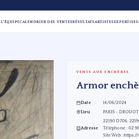
L
L'ÉQUIPE
CALENDRIER DES VENTES
RÉSULTATS
ARTISTES
EXPERTISES
VENTE AUX ENCHÈRES
Armor enchè
Date
14/06/2024
Lieu
PARIS - DROUOT 
22190 D706, 22190
Adresse
Téléphone : 02 96
Site Web :
https: