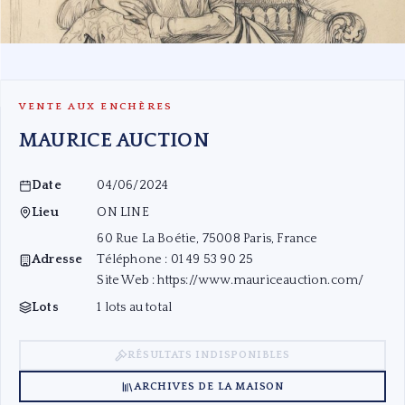
VENTE AUX ENCHÈRES
MAURICE AUCTION
Date
04/06/2024
Lieu
ON LINE
60 Rue La Boétie, 75008 Paris, France
Adresse
Téléphone : 01 49 53 90 25
Site Web :
https://www.mauriceauction.com/
Lots
1 lots au total
Alphonse MUCHA (1860-1939) — Portrait de Louise Papillard assise dans l'atelier de
RÉSULTATS INDISPONIBLES
Mucha, 1902
ARCHIVES DE LA MAISON