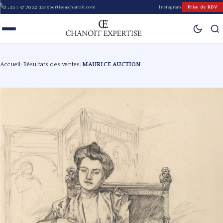
expertise@chanoit.com
Instagram
Prise de RDV
+33 1 47 70 22 33
Accueil
›
Résultats des ventes
›
MAURICE AUCTION