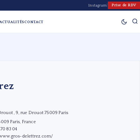
Prise de RDV
Instagram
|
ACTUALITÉS
CONTACT
rez
Drouot , 9, rue Drouot 75009 Paris
009 Paris, France
 70 83 04
//www.gros-delettrez.com/