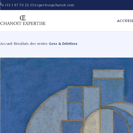
+33 1 47 70 22 33
|
expertise@chanoit.com
ACCUEI
Accueil
›
Résultats des ventes
›
Gros & Delettrez