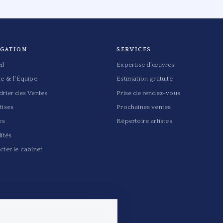
IGATION
SERVICES
il
Expertise d'œuvres
de & l'Équipe
Estimation gratuite
drier des Ventes
Prise de rendez-vous
tises
Prochaines ventes
es
Répertoire artistes
ités
cter le cabinet