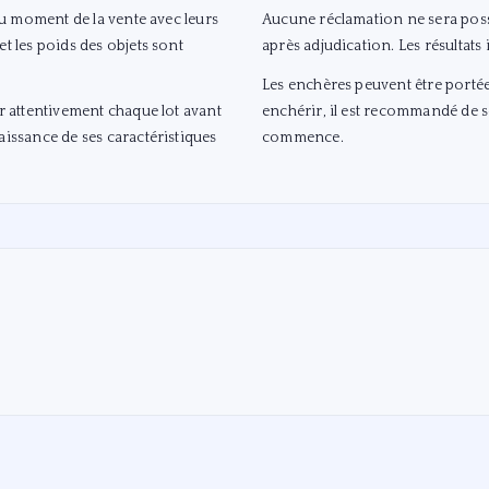
 au moment de la vente avec leurs
Aucune réclamation ne sera possi
t les poids des objets sont
après adjudication. Les résultats
Les enchères peuvent être portée
er attentivement chaque lot avant
enchérir, il est recommandé de s
aissance de ses caractéristiques
commence.