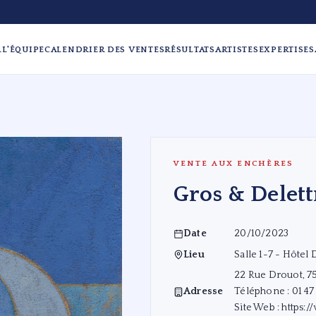
L
L'ÉQUIPE
CALENDRIER DES VENTES
RÉSULTATS
ARTISTES
EXPERTISES
VENTE AUX ENCHÈRES
Gros & Delett
Date
20/10/2023
Lieu
Salle 1-7 - Hôtel 
22 Rue Drouot, 75
Adresse
Téléphone : 01 47
Site Web :
https: