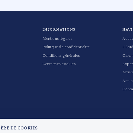
INFORMATIONS
NAV
Mentions légales
Accue
Politique de confidentialité
L'Étu
Conditions générales
Calen
Gérer mes cookies
Exper
Artist
Actual
Conta
IÈRE DE COOKIES