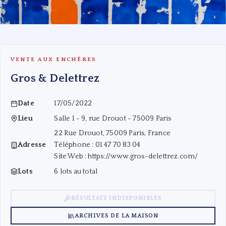
VENTE AUX ENCHÈRES
Gros & Delettrez
Claire PICHAUD (1935-2017) — Figures aléatoires, 1989 Bleu vert
Date
17/05/2022
Lieu
Salle 1 - 9, rue Drouot - 75009 Paris
22 Rue Drouot, 75009 Paris, France
Adresse
Téléphone : 01 47 70 83 04
Site Web :
https://www.gros-delettrez.com/
Lots
6 lots au total
RÉSULTATS INDISPONIBLES
ARCHIVES DE LA MAISON