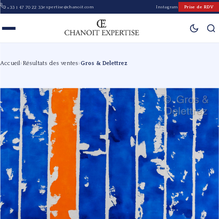
expertise@chanoit.com
Instagram
Prise de RDV
+33 1 47 70 22 33
Accueil
›
Résultats des ventes
›
Gros & Delettrez