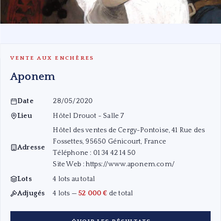
VENTE AUX ENCHÈRES
Aponem
Date
28/05/2020
Lieu
Hôtel Drouot - Salle 7
Hôtel des ventes de Cergy-Pontoise, 41 Rue des
Fossettes, 95650 Génicourt, France
Adresse
Téléphone : 01 34 42 14 50
— Vue panoramique de la ville de Guatemala ·
32 000 €
Site Web :
https://www.aponem.com/
Lots
4 lots au total
Adjugés
4 lots —
52 000 €
de total