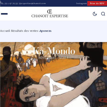
expertise@chanoit.com
Instagram
Prise de RDV
+33 1 47 70 22 33
Accueil
›
Résultats des ventes
›
Aponem