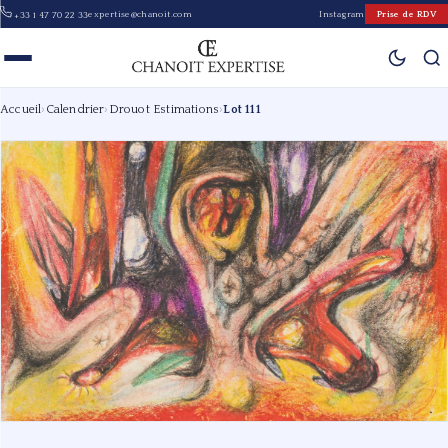
expertise@chanoit.com
Instagram
Prise de RDV
+33 1 47 70 22 33
Accueil
›
Calendrier
›
Drouot Estimations
›
Lot 111