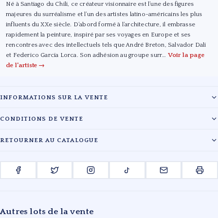
Né à Santiago du Chili, ce créateur visionnaire est l’une des figures
majeures du surréalisme et l’un des artistes latino-américains les plus
influents du XXe siècle. D’abord formé à l’architecture, il embrasse
rapidement la peinture, inspiré par ses voyages en Europe et ses
rencontres avec des intellectuels tels que André Breton, Salvador Dalí
et Federico García Lorca. Son adhésion au groupe surr…
Voir la page
de l'artiste →
INFORMATIONS SUR LA VENTE
Maison :
Drouot Estimations
CONDITIONS DE VENTE
Date :
22/11/2017
Les lots sont vendus en l'état. L'évaluation des œuvres reflète l'état de
RETOURNER AU CATALOGUE
conservation au moment du catalogage. Les acquéreurs sont tenus de
Lieu :
Drouot
payer en sus du prix d'adjudication les frais légaux en vigueur.
← RETOUR À LA VENTE DROUOT ESTIMATIONS
ENCHÉRIR EN LIGNE
Pour toute information complémentaire, veuillez contacter le cabinet.
Autres lots de la vente