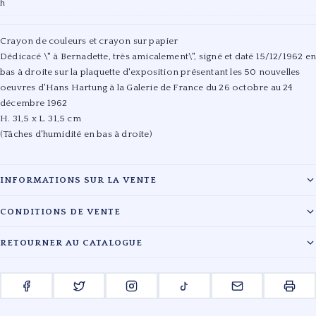
h
Crayon de couleurs et crayon sur papier
Dédicacé \" à Bernadette, très amicalement\", signé et daté 15/12/1962 e
bas à droite sur la plaquette d'exposition présentant les 50 nouvelles
oeuvres d'Hans Hartung à la Galerie de France du 26 octobre au 24
décembre 1962
H. 31,5 x L. 31,5 cm
(Tâches d'humidité en bas à droite)
INFORMATIONS SUR LA VENTE
Maison :
NOUVELLE ETUDE
CONDITIONS DE VENTE
Date :
08/03/2024
Les lots sont vendus en l'état. L'évaluation des œuvres reflète l'état de
RETOURNER AU CATALOGUE
conservation au moment du catalogage. Les acquéreurs sont tenus de
Lieu :
Salle 2 - Hôtel Drouot , 9, rue Drouot 75009 Paris
payer en sus du prix d'adjudication les frais légaux en vigueur.
← RETOUR À LA VENTE NOUVELLE ETUDE
Pour toute information complémentaire, veuillez contacter le cabinet.