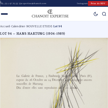
expertise@chanoit.com
Instagram
Prise de RDV
+33 1 47 70 22 33
Accueil
›
Calendrier
›
NOUVELLE ETUDE
›
Lot 94
LOT 94 — HANS HARTUNG (1904-1989)