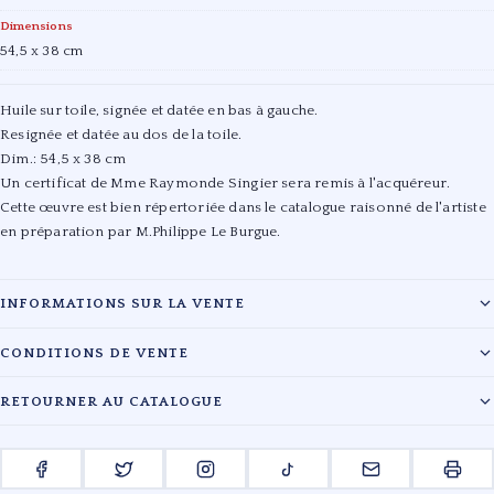
Dimensions
54,5 x 38 cm
Huile sur toile, signée et datée en bas à gauche.
Resignée et datée au dos de la toile.
Dim.: 54,5 x 38 cm
Un certificat de Mme Raymonde Singier sera remis à l'acquéreur.
Cette œuvre est bien répertoriée dans le catalogue raisonné de l'artiste
en préparation par M.Philippe Le Burgue.
INFORMATIONS SUR LA VENTE
Maison :
PESTEL-DEBORD
CONDITIONS DE VENTE
Date :
19/12/2023
Les lots sont vendus en l'état. L'évaluation des œuvres reflète l'état de
RETOURNER AU CATALOGUE
conservation au moment du catalogage. Les acquéreurs sont tenus de
Lieu :
Salle 1 - Hôtel Drouot , 9, rue Drouot 75009 Paris
payer en sus du prix d'adjudication les frais légaux en vigueur.
← RETOUR À LA VENTE PESTEL-DEBORD
Pour toute information complémentaire, veuillez contacter le cabinet.