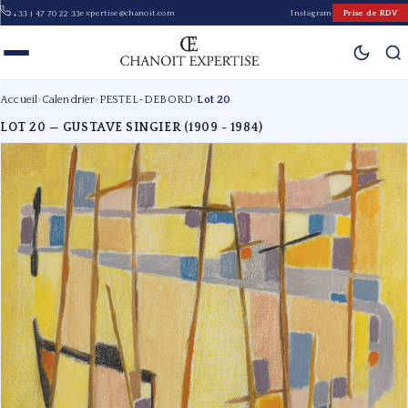
expertise@chanoit.com
Instagram
Prise de RDV
+33 1 47 70 22 33
Accueil
›
Calendrier
›
PESTEL-DEBORD
›
Lot 20
LOT 20 — GUSTAVE SINGIER (1909 - 1984)