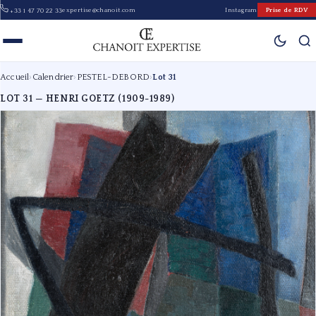
expertise@chanoit.com
Instagram
Prise de RDV
+33 1 47 70 22 33
Accueil
›
Calendrier
›
PESTEL-DEBORD
›
Lot 31
LOT 31 — HENRI GOETZ (1909-1989)