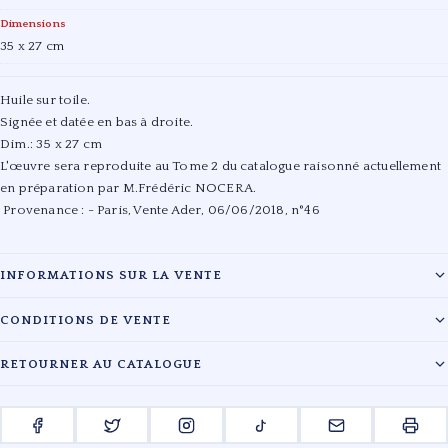
Dimensions
35 x 27 cm
Huile sur toile.
Signée et datée en bas à droite.
Dim.: 35 x 27 cm
L'œuvre sera reproduite au Tome 2 du catalogue raisonné actuellement
en préparation par M.Frédéric NOCERA.
Provenance : - Paris, Vente Ader, 06/06/2018, n°46
INFORMATIONS SUR LA VENTE
Maison :
PESTEL-DEBORD
CONDITIONS DE VENTE
Date :
19/12/2023
Les lots sont vendus en l'état. L'évaluation des œuvres reflète l'état de
RETOURNER AU CATALOGUE
conservation au moment du catalogage. Les acquéreurs sont tenus de
Lieu :
Salle 1 - Hôtel Drouot , 9, rue Drouot 75009 Paris
payer en sus du prix d'adjudication les frais légaux en vigueur.
← RETOUR À LA VENTE PESTEL-DEBORD
Pour toute information complémentaire, veuillez contacter le cabinet.