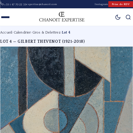
expertise@chanoit.com
Instagram
Prise de RDV
+33 1 47 70 22 33
Accueil
›
Calendrier
›
Gros & Delettrez
›
Lot 4
LOT 4 — GILBERT THEVENOT (1921-2018)