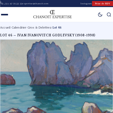
expertise@chanoit.com
Instagram
Prise de RDV
+33 1 47 70 22 33
Accueil
›
Calendrier
›
Gros & Delettrez
›
Lot 46
LOT 46 — IVAN IVANOVITCH GODLEVSKY (1908-1998)