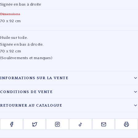
Signée en bas à droite
Dimensions
70 x 92 cm
Huile sur toile.
Signée en bas à droite.
70 x 92 cm
(Soulèvements et manques)
INFORMATIONS SUR LA VENTE
Maison :
Gros & Delettrez
CONDITIONS DE VENTE
Date :
14/06/2022
Les lots sont vendus en l'état. L'évaluation des œuvres reflète l'état de
RETOURNER AU CATALOGUE
conservation au moment du catalogage. Les acquéreurs sont tenus de
Lieu :
Salle 5 - 9, rue Drouot - 75009 Paris
payer en sus du prix d'adjudication les frais légaux en vigueur.
← RETOUR À LA VENTE GROS & DELETTREZ
Pour toute information complémentaire, veuillez contacter le cabinet.