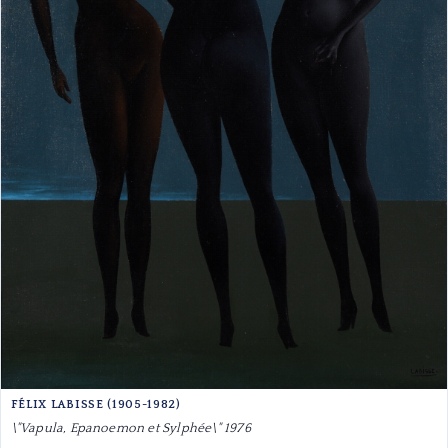
FÉLIX LABISSE (1905-1982)
\"Vapula, Epanoemon et Sylphée\" 1976