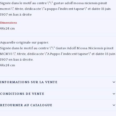
Signée dans le motif au centre \"\" gustav adolf mossa niciensis pinxit
mcmvi \", titrée, dédicacée \"a puppo l'indécent tapeur\" et datée 15 juin
1907 en bas à droite
Dimensions
44x24 cm
Aquarelle originale sur papier.
Signée dans le motif au centre \"\" Gustav Adolf Mossa Niciensis pinxit
MCMVI \", titrée, dédicacée \"A Puppo l'indécent tapeur\" et datée 15 juin
1907 en bas à droite.
44x24 cm
INFORMATIONS SUR LA VENTE
Maison :
CONDITIONS DE VENTE
Hôtel des ventes Nice Riviera - Wetterwald Ranou-Cassegrain
Les lots sont vendus en l'état. L'évaluation des œuvres reflète l'état de
RETOURNER AU CATALOGUE
Date :
20/05/2022
conservation au moment du catalogage. Les acquéreurs sont tenus de
payer en sus du prix d'adjudication les frais légaux en vigueur.
Lieu :
50 Rue Gioffredo, 06000 Nice
← RETOUR À LA VENTE HÔTEL DES VENTES NICE RIVIERA -