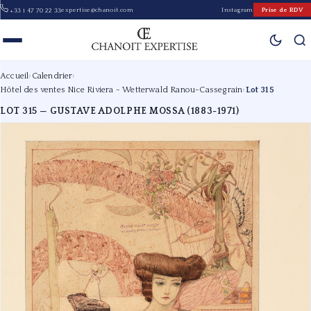
expertise@chanoit.com
Instagram
Prise de RDV
+33 1 47 70 22 33
Accueil
›
Calendrier
›
Hôtel des ventes Nice Riviera - Wetterwald Ranou-Cassegrain
›
Lot 315
LOT 315 — GUSTAVE ADOLPHE MOSSA (1883-1971)