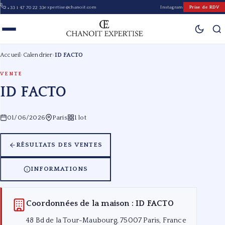
expertise@chanoit.com
Instagram
Prise de RDV
+33 1 47 70 22 33
Accueil
›
Calendrier
›
ID FACTO
VENTE
ID FACTO
01/06/2026
Paris
1 lot
RÉSULTATS DES VENTES
INFORMATIONS
Coordonnées de la maison : ID FACTO
48 Bd de la Tour-Maubourg, 75007 Paris, France